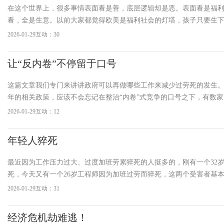
在这个世界上，很多事情表面看是善，底层逻辑却是恶。表面看是福
看，全是生意。以前大家都觉得欧美是福利社会的灯塔，孩子只要生
帮你兜底，甚至有人说在国外养孩子就像养个宠物一样轻松。但随着
2026-01-29
互动：30
明化，加之小红书大对账及B站斯奎奇大王(牢a)等博主的分享与传播
的很多家庭正陷入一种无
让“反内卷”不停留于口号
这篇文章我们专门来讲讲政府可以再做哪些工作来减少过劳死的发生
年的相关政策，应该不会忘记在整治“内卷”式竞争的口号之下，有数
了工时方面的合规整改，并成为一时的热点新闻。例如美的集团明确要
2026-01-29
互动：12
20分后原则上不得加班，严禁形式主义加班和下班时间开会；大疆创
人
年轻人猝死
最近因为工作压力过大、过度加班劳累猝死的人挺多的，刚有一个32
死，今天又有一个26岁工程师因为加班过劳而猝死，这两个受害者基
点：1、工作强度极大，被公司使劲压榨劳动价值，一个人干几个人的
2026-01-29
互动：31
工资，基本每天都需要加班，公司加班文化浓厚。2、家庭条件都不好
的经济收入顶梁柱，背着
经济危机劫难逃！