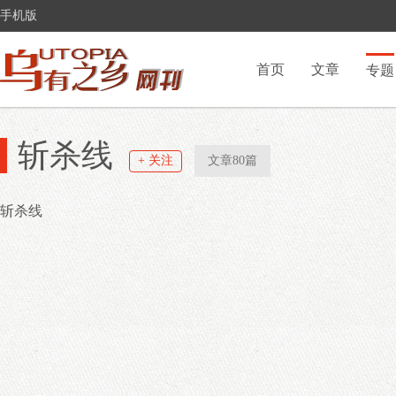
手机版
首页
文章
专题
斩杀线
+ 关注
文章80篇
斩杀线