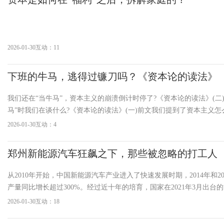
2026-01-30
互动：11
下班的牛马，逃得过镰刀吗？《资本论的读法》
我们还在“当牛马”，资本主义的崩溃倒计时停了?《资本论的读法》(二
马”时我们在谈什么?《资本论的读法》(一)前文我们提到了资本主义
成牛马，那么当我们下班开始个人生活时，我们能免于压榨么?生活中
2026-01-30
互动：4
xx”、“抗初衰”、“送给自己的xx”、&
郑州新能源汽车狂飙之下，那些被忽略的打工人
从2010年开始，中国新能源汽车产业进入了快速发展时期，2014年和2
产量同比增长超过300%。经过近十年的培育，国家在2021年3月出台的
中，明确提出了从汽车大国到汽车强国的发展目标，由此新能源汽车
2026-01-30
互动：18
的智能车联网成为中国参与全球竞争的战略产业之一。2021年，新能
年年