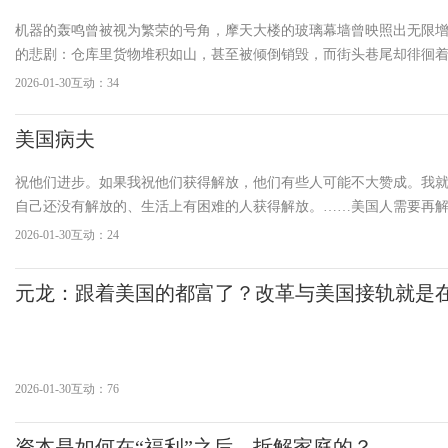
机器的轰鸣曾被视为繁荣的号角，摩天大楼的玻璃幕墙曾映照出无限
的悲剧：仓库里货物堆积如山，甚至被倾倒销毁，而街头巷尾却徘徊
转瞬崩塌，留下遍地狼藉与绝望。这种荒诞的悖论，并非偶然的失误或
2026-01-30
互动：34
美国病夫
祝他们进步。如果我祝他们获得解放，他们有些人可能不大赞成。我
自己还没有解放的、生活上有困难的人获得解放。……美国人需要再
自己的事。不是从英国的统治下解放，而是从垄断资本的统治下解放
2026-01-30
互动：24
席，1965年“东亚病夫”这一充满屈辱性的词语，曾是中国近代
元龙：跟着美国的都富了？改革与美国接轨就是
线！
2026-01-30
互动：76
资本是如何在“福利”之后，拆解家庭的？