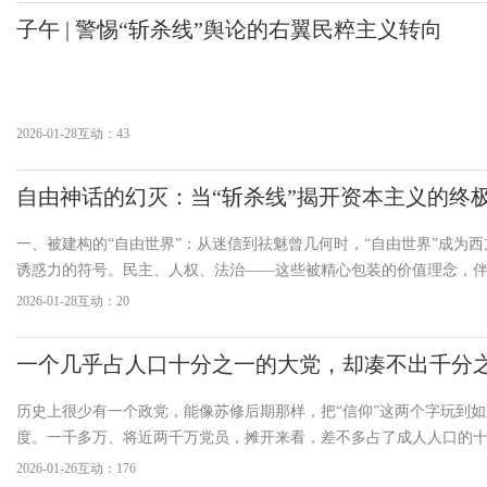
射伤示威者。由于美国法
子午 | 警惕“斩杀线”舆论的右翼民粹主义转向
2026-01-28
互动：43
自由神话的幻灭：当“斩杀线”揭开资本主义的终
一、被建构的“自由世界”：从迷信到祛魅曾几何时，“自由世界”成为
诱惑力的符号。民主、人权、法治——这些被精心包装的价值理念，
影、流行音乐和媒体话语，构筑起一个令人神往的乌托邦图景。特别
2026-01-28
互动：20
争霸尘埃落定、苏联解体之后，这种叙事几乎成为全球范围内
一个几乎占人口十分之一的大党，却凑不出千分
历史上很少有一个政党，能像苏修后期那样，把“信仰”这两个字玩到
度。一千多万、将近两千万党员，摊开来看，差不多占了成人人口的
规模，放在任何时代、任何国家，都是一个庞然大物。照理说，这么多
2026-01-26
互动：176