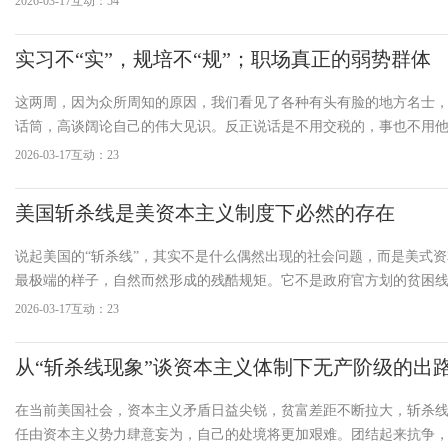
2026-03-17
互动：54
实习不“实”，规培不“规”；职场真正的弱势群体
这两周，因为众所周知的原因，我们看见了各种有头有脸的地方名士
话筒，高谈阔论自己的伟大见识。反正说话是不用交税的，事也不用
只要能吸引眼球，哪怕是骗个廷杖也是流量嘛。他们和各大媒体似乎
2026-03-17
互动：23
般，主打一个你负责喷我负责写。无所谓，每年固定的节目而已，没
用负责任而说出的话，自然也没
美国斩杀线是美资本主义制度下必然的存在
说起美国的“斩杀线”，其实不是什么偶然出现的社会问题，而是美式
最极端的样子，自然而然形成的残酷规矩。它不是政府官方划的贫困
固定数字，但就像一道看不见的高墙，挡在几千万普通美国人的生活
2026-03-17
互动：23
人拖进绝境。美国“斩杀线”也叫ALICE阈值，是制度、经济、民生、
从“斩杀线现象”谈资本主义体制下无产阶级的出
在当前美国社会，资本主义矛盾日益尖锐，贫富差距不断拉大，斩杀
任由资本主义势力肆意妄为，自己的处境将更加艰难。团结起来抗争