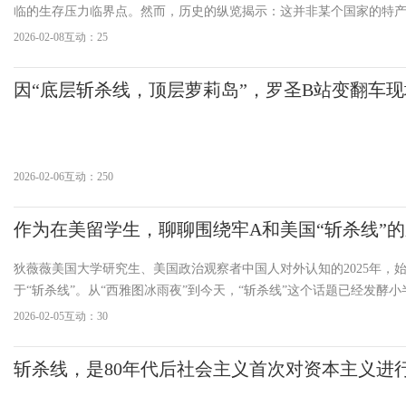
临的生存压力临界点。然而，历史的纵览揭示：这并非某个国家的特
义生产方式自诞生之日起便不断演进的系统性剥削机制。从原始积累
2026-02-08
互动：25
权，“斩杀线”的形态不断演变，本质却一以贯之。马克思在《资本论》
因“底层斩杀线，顶层萝莉岛”，罗圣B站变翻车现
2026-02-06
互动：250
作为在美留学生，聊聊围绕牢A和美国“斩杀线”
狄薇薇美国大学研究生、美国政治观察者中国人对外认知的2025年，
于“斩杀线”。从“西雅图冰雨夜”到今天，“斩杀线”这个话题已经发酵
而，随着多国重磅媒体相继报道，国内逐渐出现了一些不同层次的争
2026-02-05
互动：30
笔者有一些自己的看法。1.警惕部分势力利用性别矛盾搅混水在
斩杀线，是80年代后社会主义首次对资本主义进