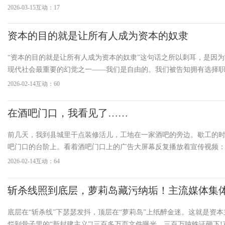
线现象的关注，迫使统治集团采取措施改善无产阶级的生存状况。一
2026-03-15
互动：17
土地
资本的目的就是让所有人成为资本的奴隶
“资本的目的就是让所有人成为资本的奴隶”这句话之所以刺耳，是因
现代社会最重要的幻觉之一——我们是自由的。我们被告知拥有选择
费的自由、生活方式的自由，但很少有人追问：这些自由是否真正脱
2026-02-14
互动：60
轨道?如果所有“可选择的人生路径”都必须先满足资本增
在酒吧门口，我看见了……
前几天，我到县城里干点装修活儿，工地在一家酒吧的旁边。歇工的
吧门口的台阶上。看着酒吧门口上的广告大屏幕反复播放着宣传视频
光中，烟雾缭绕，一群穿着清凉性感的姑娘跟着音乐节拍扭动着惹人
2026-02-14
互动：64
刻，我冒出一个念头：如果没有金钱和利润的驱动，她们还会不会自愿
台”?这个问题
斩杀线照到底层，萝莉岛藏污纳垢！主流媒体集
普世价值真下头
底层在“斩杀线”下瑟瑟发抖，顶层在“萝莉岛”上纸醉金迷。这就是资本
烂到骨子里的“新封建主义”!三百多万页文件曝光，三百万吨铁证砸下