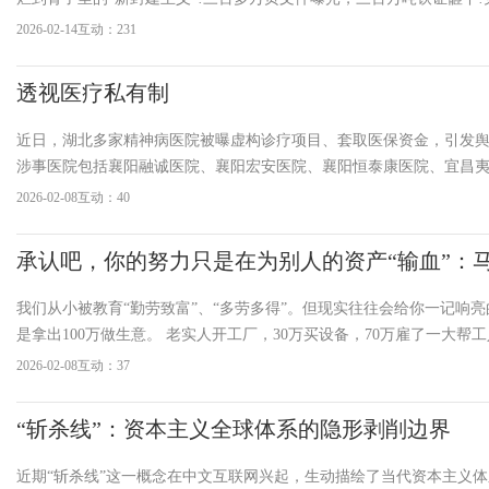
普、安德鲁王子、比尔·盖茨……这哪是人类导师?全是披着人皮的禽兽!
2026-02-14
互动：231
线”上载的不是乘
透视医疗私有制
近日，湖北多家精神病医院被曝虚构诊疗项目、套取医保资金，引发
涉事医院包括襄阳融诚医院、襄阳宏安医院、襄阳恒泰康医院、宜昌
医院等。而被报道点名的襄阳恒泰康医院在股权穿透后，实际控制人竟
2026-02-08
互动：40
司爱尔眼科实际控制人，陈邦。襄阳恒泰康医院有限公司由湖南恒泰
发展有限公司1
承认吧，你的努力只是在为别人的资产“输血”：
揭露的财富真相
我们从小被教育“勤劳致富”、“多劳多得”。但现实往往会给你一记响
是拿出100万做生意。 老实人开工厂，30万买设备，70万雇了一大帮
倒，累死累活管人、抓生产。 聪明人搞轻资产或高科技，90万买核心
2026-02-08
互动：37
雇两三个核心人员，喝着咖啡盯着屏幕。几年下来，你会发现一个诡
“斩杀线”：资本主义全球体系的隐形剥削边界
近期“斩杀线”这一概念在中文互联网兴起，生动描绘了当代资本主义