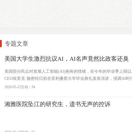
专题文章
美国大学生激烈抗议AI，AI名声竟然比政客还臭
美国部分民众对发展人工智能(AI)抱有的情绪，在今年的毕业季上得
CEO埃里克·施密特日前在亚利桑那大学毕业典礼发表演讲，强调AI时
引发了现场不少学生的不满。5月13日，房地产公司高管格洛丽亚·考
2026-05-22
互动：34
里达大学的毕业典礼上称，AI是“下一场工业革命”。这一言论随即就被
湘雅医院坠江的研究生，遗书无声的控诉