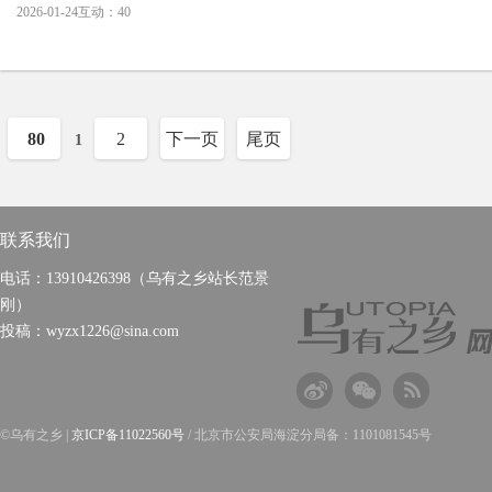
的描述，一旦你跌入斩杀线以后，与“糖霜苹果”和“高达(尸体)期货”
2026-01-24
互动：40
那都是“好死”了。一个人进入斩杀线后，没有办法找
80
2
下一页
尾页
1
联系我们
电话：13910426398（乌有之乡站长范景
刚）
投稿：wyzx1226@sina.com
©乌有之乡 |
京ICP备11022560号
/ 北京市公安局海淀分局备：1101081545号