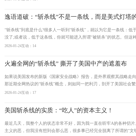
逸语道破：“斩杀线”不是一条线，而是美式灯塔
“斩杀线”到底是什么?很多人一听到“斩杀线”，就以为它是一条线：低
没了;或者说，低于这条线，你就可能进入所谓“被斩杀”的状态。但这
确。为什么不准确呢?因为你很容易把一个动态的机制——一种生态机
2026-01-24
互动：14
个静态的指标，进而形成一种典型的
火遍全网的“斩杀线” 撕开了美国中产的遮羞布
如果说美国发布的新版《国家安全战略》报告，是外界观察其战略走
那近期全网热议的“斩杀线”概念，则如同一把利刃，剖开了美国社会
层病灶。1月19日播出的《这就是中国》，主持人何婕、复旦大学中国
2026-01-24
互动：17
为教授、复旦大学中国研究院副院长范勇鹏教授，围绕这一话题，结
存现
美国斩杀线的实质：“吃人”的资本主义！
最近几天，我整个人的状态非常不好，因为我一直在听牢A的各种切片
主义的恶，但我没有想到会那么恶，很多事已经完全脱离了所谓的“文明