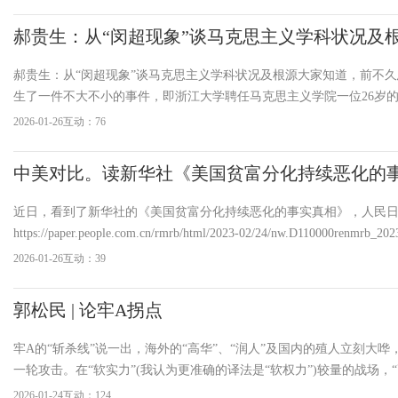
员”聚在一起，思想的火焰哪怕不至于燎原，也该把空气烧热一点。结
烧
郝贵生：从“闵超现象”谈马克思主义学科状况及
郝贵生：从“闵超现象”谈马克思主义学科状况及根源大家知道，前不
生了一件不大不小的事件，即浙江大学聘任马克思主义学院一位26岁
博导及引发的网友的质疑、该博士生的学术水平、浙江大学的反映等
2026-01-26
互动：76
把有关“闵超聘博导”及引发的有关社会现象简称为“闵超现象&
中美对比。读新华社《美国贫富分化持续恶化的
有感。三谈“美国斩杀线”
近日，看到了新华社的《美国贫富分化持续恶化的事实真相》，人民
https://paper.people.com.cn/rmrb/html/2023-02/24/nw.D110000renmrb_20
笔者摘录如下。在【】中的是新华社原文，【】之外的是笔者整理的
2026-01-26
互动：39
富分化持续恶化的事实真相《人民日报》(2023年02月24日第17版)目
郭松民 | 论牢A拐点
牢A的“斩杀线”说一出，海外的“高华”、“润人”及国内的殖人立刻大哗
一轮攻击。在“软实力”(我认为更准确的译法是“软权力”)较量的战场，“
人”与殖人一直是美帝的先头部队，如经典抗战影片《地道战》中的台
2026-01-24
互动：124