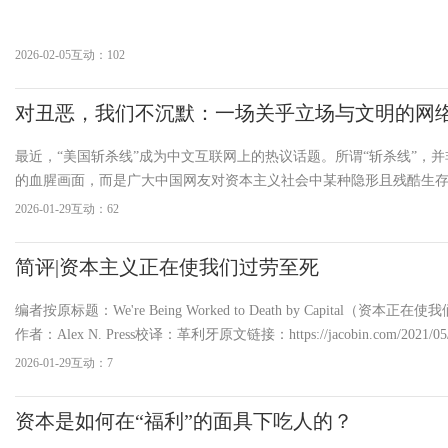
2026-02-05
互动：102
对丑恶，我们不沉默：一场关乎立场与文明的网
最近，“美国斩杀线”成为中文互联网上的热议话题。所谓“斩杀线”，
的血腥画面，而是广大中国网友对资本主义社会中某种隐形且残酷生
喻——它指向的是在资本逻辑主导下，底层民众在医疗、教育、债务
2026-01-29
互动：62
堪重负、尊严与希望被系统性“斩杀”的生存状
简评|资本主义正在使我们过劳至死
编者按原标题：We're Being Worked to Death by Capital（资本正
作者：Alex N. Press校译：革利牙原文链接：https://jacobin.com/2021/05/
underwork-unemployment-underemployment-workers-boundaries-unioniz
2026-01-29
互动：7
发生的广州视源股份程序员猝死后仍收到工作群通知等数起过劳死事
资本是如何在“福利”的面具下吃人的？